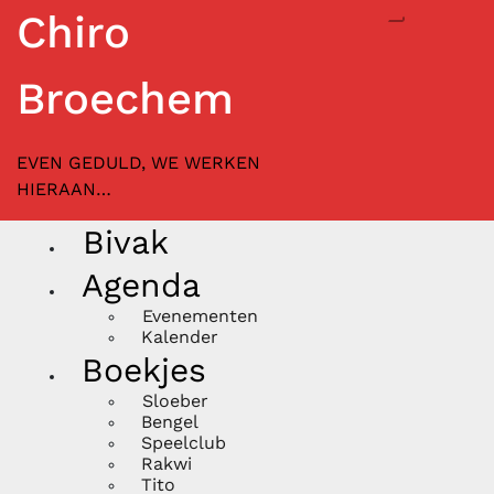
Chiro
Toggle mob
Broechem
EVEN GEDULD, WE WERKEN
HIERAAN…
Bivak
Agenda
Evenementen
Kalender
Boekjes
Sloeber
Bengel
Speelclub
Rakwi
Tito