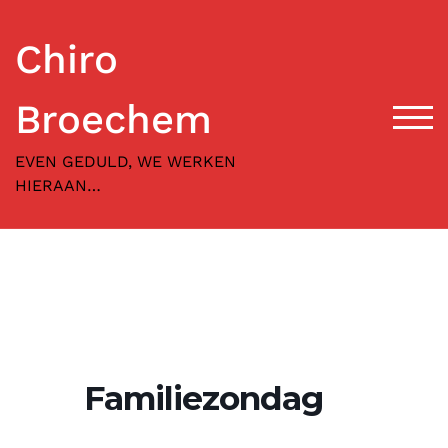
Skip
to
Chiro
content
Broechem
TOG
EVEN GEDULD, WE WERKEN
HIERAAN…
Familiezondag