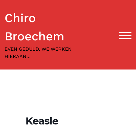
Skip
to
Chiro
content
Broechem
TOG
EVEN GEDULD, WE WERKEN
HIERAAN…
Keasle