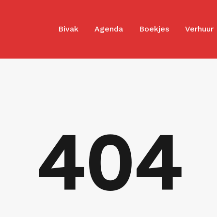
Bivak
Agenda
Boekjes
Verhuur
404