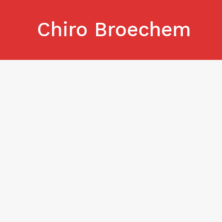
Skip
to
Chiro Broechem
content