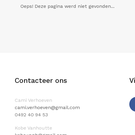
Oeps! Deze pagina werd niet gevonden...
Contacteer ons
V
Cami Verhoeven
cami.verhoeven@gmail.com
0
492 40 94 53
Fa
Kobe Vanhoutte