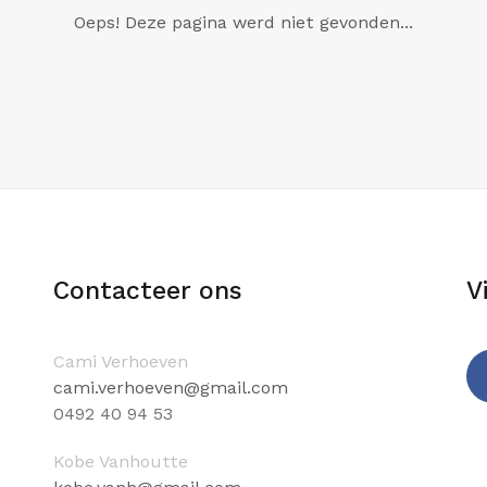
Oeps! Deze pagina werd niet gevonden...
Contacteer ons
V
Cami Verhoeven
cami.verhoeven@gmail.com
0
492 40 94 53
Fa
Kobe Vanhoutte