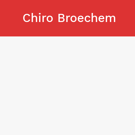
Skip
to
Chiro Broechem
content