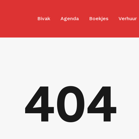
Bivak
Agenda
Boekjes
Verhuur
404