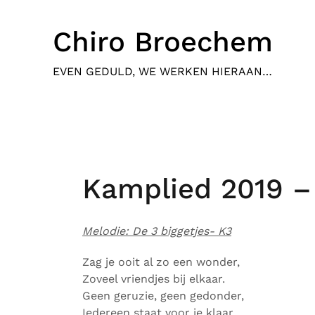
Skip
to
Chiro Broechem
content
EVEN GEDULD, WE WERKEN HIERAAN…
Kamplied 2019 –
Melodie: De 3 biggetjes- K3
Zag je ooit al zo een wonder,
Zoveel vriendjes bij elkaar.
Geen geruzie, geen gedonder,
Iedereen staat voor je klaar.