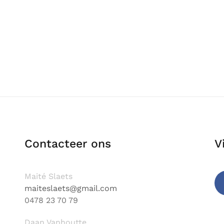
Contacteer ons
V
Maité Slaets
maiteslaets@gmail.com
0478 23 70 79
Fa
Daan Vanhoutte